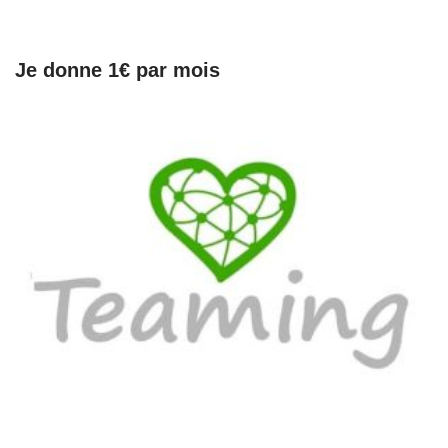
Je donne 1€ par mois