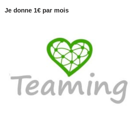
Je donne 1€ par mois