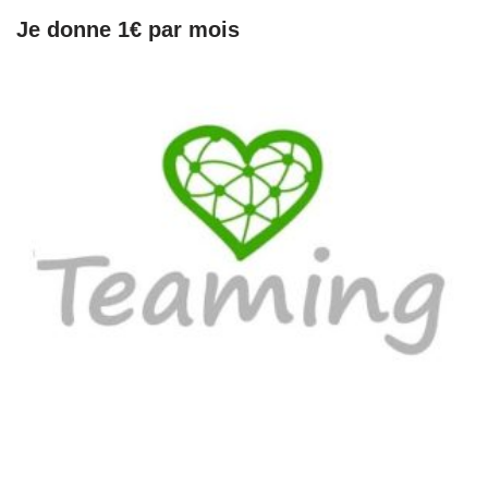
Je donne 1€ par mois