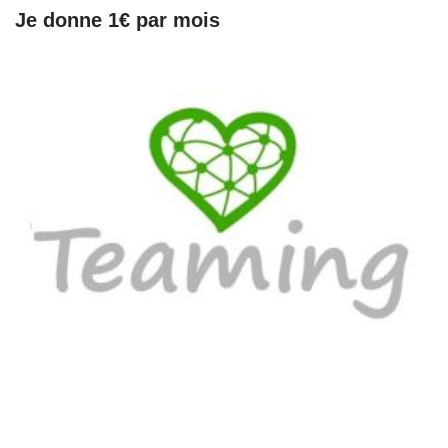
Je donne 1€ par mois