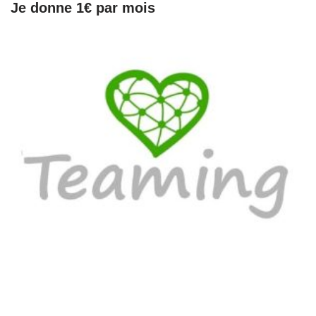
Je donne 1€ par mois